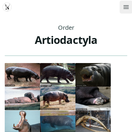
MDD
Op
Order
Artiodactyla