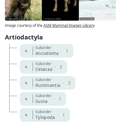
Image courtesy of the
ASM Mammal Images Library
Artiodactyla
Suborder
+
·
1
Ancodonta
Suborder
+
·
2
Cetacea
Suborder
+
·
2
Ruminantia
Suborder
+
·
1
Suina
Suborder
+
·
1
Tylopoda