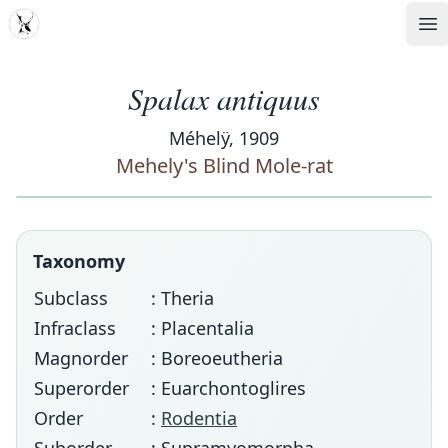
MDD
Op
Spalax antiquus
Méhelÿ, 1909
Mehely's Blind Mole-rat
Taxonomy
Subclass
: Theria
Infraclass
: Placentalia
Magnorder
: Boreoeutheria
Superorder
: Euarchontoglires
Order
:
Rodentia