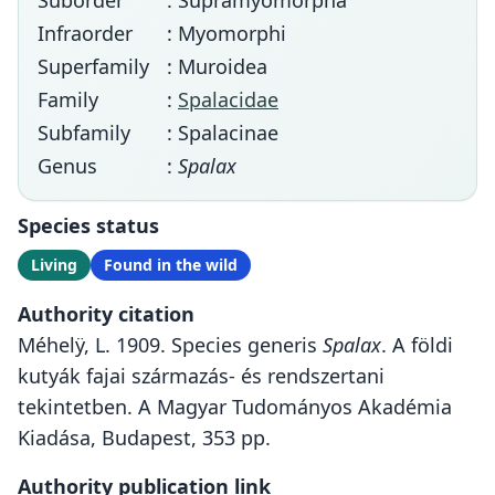
Suborder
: Supramyomorpha
Infraorder
: Myomorphi
Superfamily
: Muroidea
Family
:
Spalacidae
Subfamily
: Spalacinae
Genus
:
Spalax
Species status
Living
Found in the wild
Authority citation
Méhelÿ, L. 1909. Species generis
Spalax
. A földi
kutyák fajai származás- és rendszertani
tekintetben. A Magyar Tudományos Akadémia
Kiadása, Budapest, 353 pp.
Authority publication link