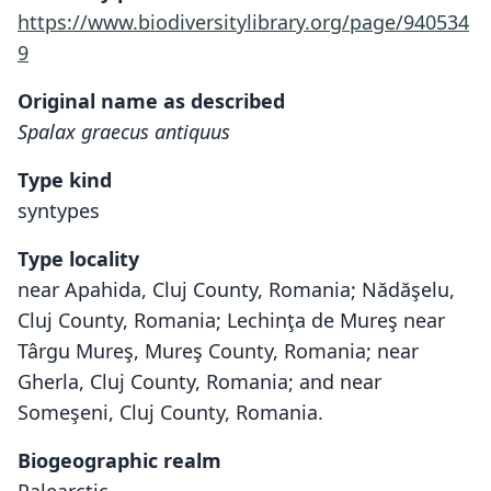
https://www.biodiversitylibrary.org/page/940534
9
Original name as described
Spalax graecus antiquus
Type kind
syntypes
Type locality
near Apahida, Cluj County, Romania; Nădăşelu,
Cluj County, Romania; Lechinţa de Mureş near
Târgu Mureş, Mureş County, Romania; near
Gherla, Cluj County, Romania; and near
Someşeni, Cluj County, Romania.
Biogeographic realm