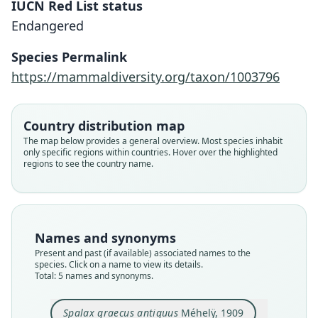
IUCN Red List status
Endangered
Species Permalink
https://mammaldiversity.org/taxon/1003796
Country distribution map
The map below provides a general overview. Most species inhabit
Spalax antiquus:
only specific regions within countries. Hover over the highlighted
Hadid, Németh, Snir, Pavlíček, Csorba,
Spalax microphthalmus
regions to see the country name.
Kázmér, Major, S. Mezhzherin, M. Rusin,
mezöségiensis:
Spalax microphthalmus antiquus:
Spalax graecus mezőségiensis
Spalax graecus antiquus
Coşkun, & Nevo, 2012
Ellerman & Morrison-Scott, 1951
Ellerman & Morrison-Scott, 1951
Szunyoghy, 1937
Méhelÿ, 1909
Names and synonyms
Family
Family
Family
Family
Family
Spalacidae
Present and past (if available) associated names to the
Spalacidae
Spalacidae
Spalacidae
Spalacidae
species. Click on a name to view its details.
Root name
Root name
Root name
Root name
Root name
Total: 5 names and synonyms.
antiquus
mezosegiensis
antiquus
mezosegiensis
antiquus
Validity status
Validity status
Validity status
Validity status
Validity status
Spalax graecus antiquus
Méhelÿ, 1909