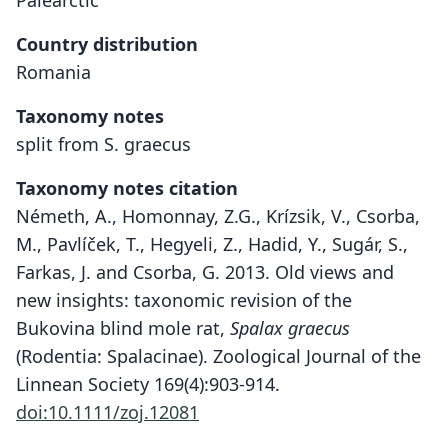
Palearctic
Country distribution
Romania
Taxonomy notes
split from S. graecus
Taxonomy notes citation
Németh, A., Homonnay, Z.G., Krízsik, V., Csorba,
M., Pavlíček, T., Hegyeli, Z., Hadid, Y., Sugár, S.,
Farkas, J. and Csorba, G. 2013. Old views and
new insights: taxonomic revision of the
Bukovina blind mole rat,
Spalax graecus
(Rodentia: Spalacinae). Zoological Journal of the
Linnean Society 169(4):903-914.
doi:10.1111/zoj.12081