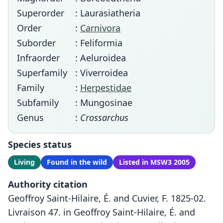
Superorder
: Laurasiatheria
Order
:
Carnivora
Suborder
: Feliformia
Infraorder
: Aeluroidea
Superfamily
: Viverroidea
Family
:
Herpestidae
Subfamily
: Mungosinae
Genus
:
Crossarchus
Species status
Living
Found in the wild
Listed in MSW3 2005
Authority citation
Geoffroy Saint-Hilaire, É. and Cuvier, F. 1825-02.
Livraison 47. in Geoffroy Saint-Hilaire, É. and