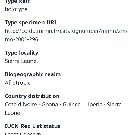
Type kind
holotype
Type specimen URI
http://coldb.mnhn.fr/catalognumber/mnhn/zm/
mo-2001-296
Type locality
Sierra Leone.
Biogeographic realm
Afrotropic
Country distribution
Cote d'Ivoire · Ghana · Guinea · Liberia · Sierra
Leone
IUCN Red List status
Least Concern