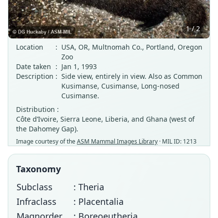
1 / 2
Location
:
USA, OR, Multnomah Co., Portland, Oregon
Zoo
Date taken
:
Jan 1, 1993
Description
:
Side view, entirely in view. Also as Common
Kusimanse, Cusimanse, Long-nosed
Cusimanse.
Distribution :
Côte d’Ivoire, Sierra Leone, Liberia, and Ghana (west of
the Dahomey Gap).
Image courtesy of the
ASM Mammal Images Library
· MIL ID: 1213
Taxonomy
Subclass
: Theria
Infraclass
: Placentalia
Magnorder
: Boreoeutheria