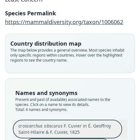
Species Permalink
https://mammaldiversity.org/taxon/1006062
crossarchus obscurus
F. Cuvier in É. Geoffroy Saint-Hilaire &
Herpestes punctatissimus
Crossarchus typicus
Crossarchus Dubius
Country distribution map
F. Cuvier, 1825
Temminck, 1853
A. Smith, 1834
A. Smith, 1834
The map below provides a general overview. Most species inhabit
only specific regions within countries. Hover over the highlighted
regions to see the country name.
Family
Family
Family
Family
Herpestidae
Herpestidae
Herpestidae
Herpestidae
Root name
Root name
Root name
Root name
obscurus
dubius
typicus
punctatissimus
Names and synonyms
Validity status
Validity status
Validity status
Validity status
Present and past (if available) associated names to the
species
synonym
synonym
synonym
species. Click on a name to view its details.
Nomenclatural status
Nomenclatural status
Nomenclatural status
Nomenclatural status
Total: 4 names and synonyms.
available
nomen_novum
nomen_novum
available
Type
Type
Type
Original type locality
crossarchus obscurus
F. Cuvier in É. Geoffroy
MNHN-ZM-MO-2001-296 (= MNHN "634")
Saint-Hilaire & F. Cuvier, 1825
MNHN-ZM-MO-2001-296 (= MNHN "634")
MNHN-ZM-MO-2001-296 (= MNHN "634")
elle habite plus vers le Sud de nos possessions,
et vit dans la partie où coule le fleuve de Gabon;